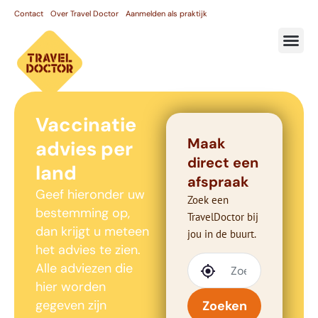
Contact
Over Travel Doctor
Aanmelden als praktijk
Vaccinatie
Maak
advies per
direct een
land
afspraak
Geef hieronder uw
Zoek een
bestemming op,
TravelDoctor bij
dan krijgt u meteen
jou in de buurt.
het advies te zien.
Alle adviezen die
hier worden
gegeven zijn
Zoeken