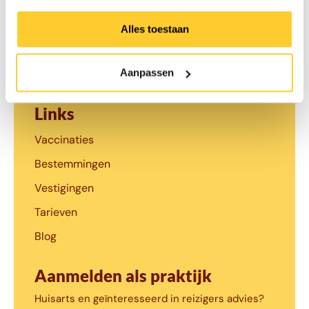
Alles toestaan
Contact
Aanpassen
info@traveldoctor.nl
Links
Vaccinaties
Bestemmingen
Vestigingen
Tarieven
Blog
Aanmelden als praktijk
Huisarts en geïnteresseerd in reizigers advies?