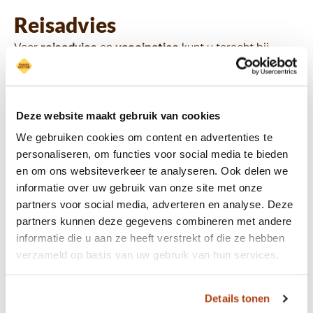
Reisadvies
Voor
reisadvies
en
vaccinaties
kunt u terecht bij
Travel Doctor. Travel Doctor is een landelijke organisatie
van huisartsen gespecialiseerd in reizigersadvisering
en -vaccinaties. De mensen van Travel Doctor worden
Deze website maakt gebruik van cookies
regelmatig bijgeschoold. Daarmee wordt perfecte
medische ondersteuning gegeven voor een zorgeloze
We gebruiken cookies om content en advertenties te
vakantie of reis. Met een hoge graad van zorg, service
personaliseren, om functies voor social media te bieden
en kwaliteiten tegen aantrekkelijke tarieven. Bovendien
en om ons websiteverkeer te analyseren. Ook delen we
vergoeden de meeste zorgverzekeraars de kosten.
informatie over uw gebruik van onze site met onze
partners voor social media, adverteren en analyse. Deze
Het is verstandig om
12 tot 14 weken vóór je vertrek
partners kunnen deze gegevens combineren met andere
een afspraak te maken omdat sommige vaccinaties 3
informatie die u aan ze heeft verstrekt of die ze hebben
maanden van tevoren toegediend moeten zijn.
verzameld op basis van uw gebruik van hun services.
Kijk op
www.traveldoctor.nl
voor meer informatie
Details tonen