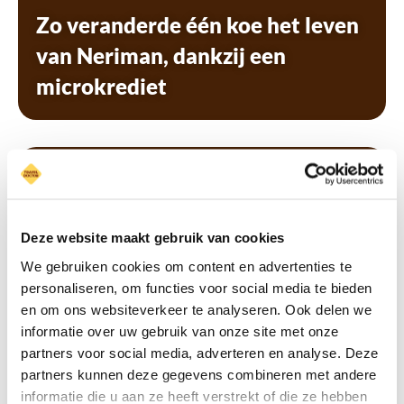
Zo veranderde één koe het leven
van Neriman, dankzij een
microkrediet
Deze website maakt gebruik van cookies
We gebruiken cookies om content en advertenties te
personaliseren, om functies voor social media te bieden
en om ons websiteverkeer te analyseren. Ook delen we
informatie over uw gebruik van onze site met onze
partners voor social media, adverteren en analyse. Deze
Hoe microkredieten
partners kunnen deze gegevens combineren met andere
ondernemers in Egypte helpen
informatie die u aan ze heeft verstrekt of die ze hebben