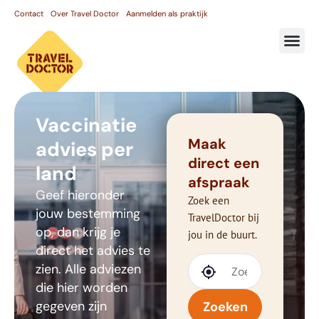
Contact
Over Travel Doctor
Aanmelden als praktijk
Vaccinatie
Maak
advies per
direct een
land
afspraak
Geef hieronder
Zoek een
jouw bestemming
TravelDoctor bij
op, dan krijg je
jou in de buurt.
direct het advies te
zien. Alle adviezen
die hier worden
gegeven zijn
Zoeken