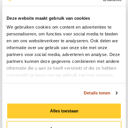
aangeraden worden voor jouw reisbestemming.
Ook je huidige gezondheidssituatie is hierbij
relevant. Kom je er niet helemaal uit?
Deze website maakt gebruik van cookies
Contacteer dan onze dichtstbijzijnde vestiging
We gebruiken cookies om content en advertenties te
of je eigen huisarts.
personaliseren, om functies voor social media te bieden
en om ons websiteverkeer te analyseren. Ook delen we
informatie over uw gebruik van onze site met onze
Veelgestelde vragen over de
partners voor social media, adverteren en analyse. Deze
partners kunnen deze gegevens combineren met andere
Reisprik
informatie die u aan ze heeft verstrekt of die ze hebben
Vind hier antwoorden op veelgestelde vragen over de
verzameld op basis van uw gebruik van hun services.
Reisprik
Details tonen
Wat is precies een “reisprik”?
Alles toestaan
Een “reisprik” is eigenlijk gewoon een informelere term
voor een reisvaccinatie. Bij Travel Doctor krijg je als
reiziger vooraf advies over de geadviseerde reisprik