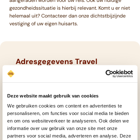
aangeraden worden voor uw reis. Ook uw huidige
gezondheidssituatie is hierbij relevant. Komt u er niet
helemaal uit? Contacteer dan onze dichtstbijzijnde
vestiging of uw eigen huisarts.
Adresgegevens Travel
Doctor voor regio Nijmegen
Travel Doctor heeft een vestiging in Winssen,
op slechts enkele kilometers van Nijmegen.
Hieronder treft u de exacte adresgegevens
Deze website maakt gebruik van cookies
voor het halen van uw reisvaccinatie.
We gebruiken cookies om content en advertenties te
Contacteer de betreffende vestiging voor het
personaliseren, om functies voor social media te bieden
maken van een afspraak of indien u nog
en om ons websiteverkeer te analyseren. Ook delen we
aanvullende vragen heeft.
informatie over uw gebruik van onze site met onze
partners voor social media, adverteren en analyse. Deze
Locatie TravelDoctor Winssen