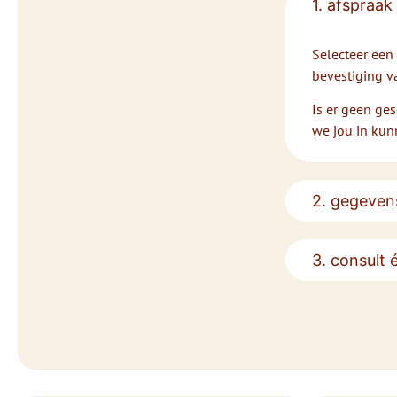
1. afspraak
Selecteer een 
bevestiging va
Is er geen ges
we jou in kun
2. gegevens
3. consult 