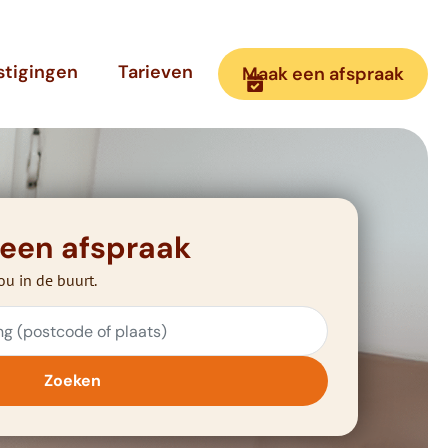
stigingen
Tarieven
Maak een afspraak
 een afspraak
ou in de buurt.
Zoeken