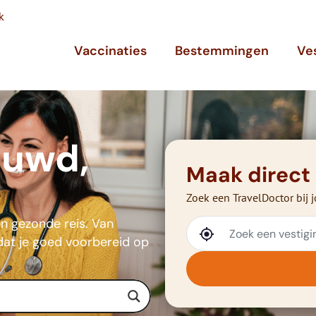
k
Vaccinaties
Bestemmingen
Ve
ouwd,
Maak direct
Zoek een TravelDoctor bij j
en gezonde reis. Van
 dat je goed voorbereid op