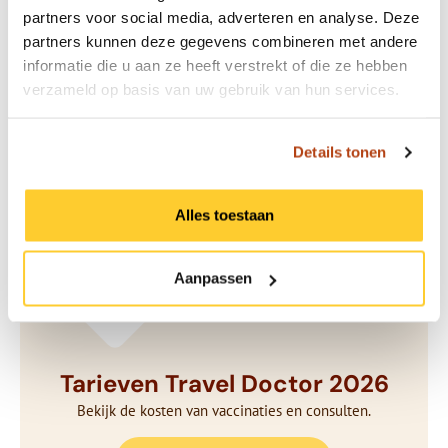
benodigde vaccinaties
partners voor social media, adverteren en analyse. Deze
partners kunnen deze gegevens combineren met andere
Bekijk de reistips & vaccinaties voor jouw
informatie die u aan ze heeft verstrekt of die ze hebben
reisbestemming.
verzameld op basis van uw gebruik van hun services.
Bekijk het aanbod
Details tonen
Alles toestaan
Aanpassen
Tarieven Travel Doctor 2026
Bekijk de kosten van vaccinaties en consulten.