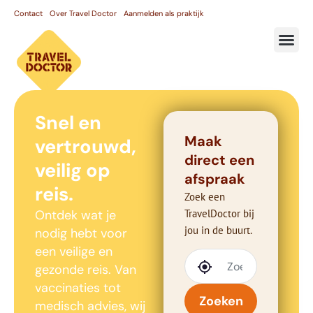
Contact
Over Travel Doctor
Aanmelden als praktijk
Snel en
Maak
vertrouwd,
direct een
veilig op
afspraak
reis.
Zoek een
Ontdek wat je
TravelDoctor bij
jou in de buurt.
nodig hebt voor
een veilige en
gezonde reis. Van
vaccinaties tot
Zoeken
medisch advies, wij