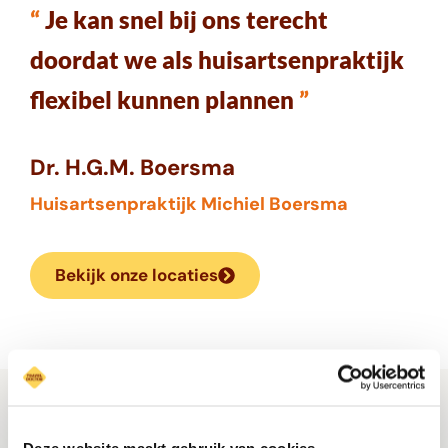
“
Je kan snel bij ons terecht
doordat we als huisartsenpraktijk
flexibel kunnen plannen
”
Dr. H.G.M. Boersma
Huisartsenpraktijk Michiel Boersma
Bekijk onze locaties
Ga zorgeloos op vakantie!
Deze website maakt gebruik van cookies