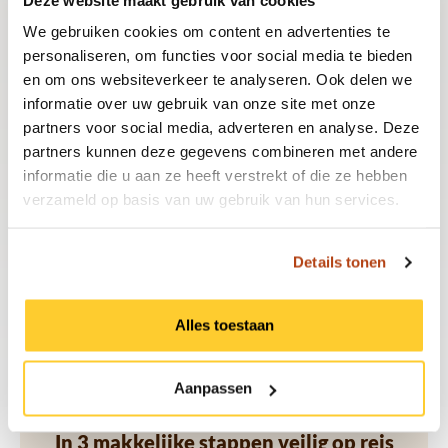
Onze ervaren specialisten zorgen ervoor dat je
We gebruiken cookies om content en advertenties te
personaliseren, om functies voor social media te bieden
goed voorbereid en gezond op reis gaat, met
en om ons websiteverkeer te analyseren. Ook delen we
informatie over uw gebruik van onze site met onze
persoonlijk advies en snelle service. Zo kun je
partners voor social media, adverteren en analyse. Deze
partners kunnen deze gegevens combineren met andere
met een gerust hart genieten van je avonturen
informatie die u aan ze heeft verstrekt of die ze hebben
verzameld op basis van uw gebruik van hun services.
tijdens je reis.
Details tonen
Plan je vaccinatieafspraak vandaag nog!
Alles toestaan
Aanpassen
In 3 makkelijke stappen veilig op reis