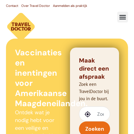
Contact
Over Travel Doctor
Aanmelden als praktijk
Vaccinaties
Maak
en
direct een
inentingen
afspraak
voor
Zoek een
Amerikaanse
TravelDoctor bij
jou in de buurt.
Maagdeneilanden.
Ontdek wat je
nodig hebt voor
een veilige en
Zoeken