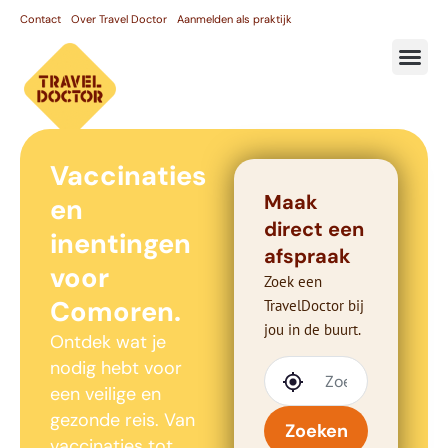
Contact
Over Travel Doctor
Aanmelden als praktijk
Vaccinaties
Maak
en
direct een
inentingen
afspraak
voor
Zoek een
Comoren.
TravelDoctor bij
jou in de buurt.
Ontdek wat je
nodig hebt voor
een veilige en
gezonde reis. Van
Zoeken
vaccinaties tot