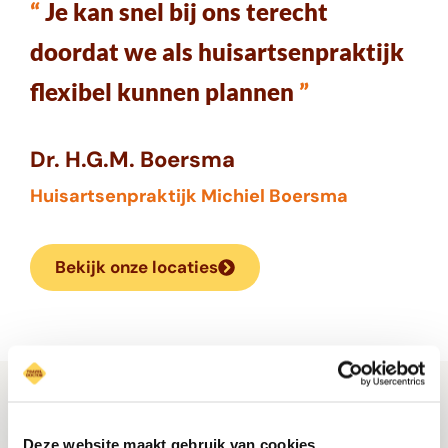
“
Je kan snel bij ons terecht
doordat we als huisartsenpraktijk
flexibel kunnen plannen
”
Dr. H.G.M. Boersma
Huisartsenpraktijk Michiel Boersma
Bekijk onze locaties
Ga zorgeloos op vakantie!
Deze website maakt gebruik van cookies