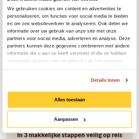
Onze ervaren specialisten zorgen ervoor dat je
We gebruiken cookies om content en advertenties te
personaliseren, om functies voor social media te bieden
goed voorbereid en gezond op reis gaat, met
en om ons websiteverkeer te analyseren. Ook delen we
informatie over uw gebruik van onze site met onze
persoonlijk advies en snelle service. Zo kun je
partners voor social media, adverteren en analyse. Deze
partners kunnen deze gegevens combineren met andere
met een gerust hart genieten van je avonturen
informatie die u aan ze heeft verstrekt of die ze hebben
tijdens je reis.
verzameld op basis van uw gebruik van hun services.
Details tonen
Plan je vaccinatieafspraak vandaag nog!
Alles toestaan
Aanpassen
In 3 makkelijke stappen veilig op reis