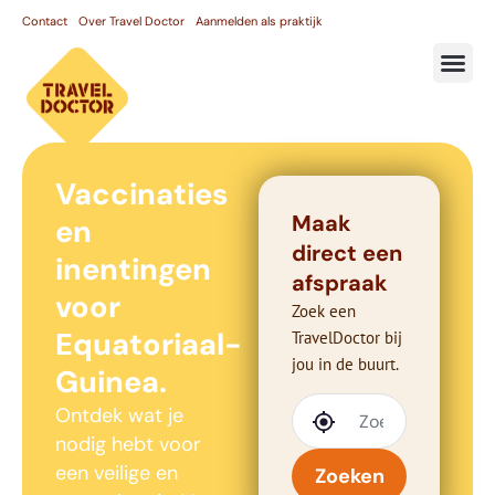
Contact
Over Travel Doctor
Aanmelden als praktijk
Vaccinaties
Maak
en
direct een
inentingen
afspraak
voor
Zoek een
Equatoriaal-
TravelDoctor bij
jou in de buurt.
Guinea.
Ontdek wat je
nodig hebt voor
een veilige en
Zoeken