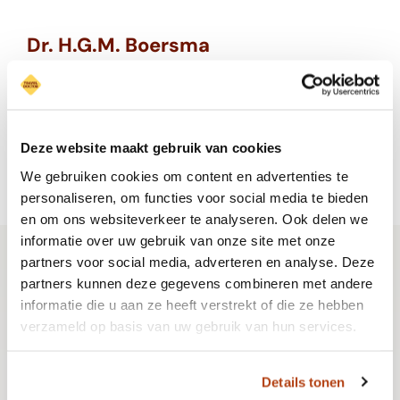
Dr. H.G.M. Boersma
Huisartsenpraktijk Michiel Boersma
Bekijk onze locaties
Deze website maakt gebruik van cookies
We gebruiken cookies om content en advertenties te
personaliseren, om functies voor social media te bieden
en om ons websiteverkeer te analyseren. Ook delen we
informatie over uw gebruik van onze site met onze
partners voor social media, adverteren en analyse. Deze
partners kunnen deze gegevens combineren met andere
Ga zorgeloos op vakantie!
informatie die u aan ze heeft verstrekt of die ze hebben
Onze ervaren specialisten zorgen ervoor dat je
verzameld op basis van uw gebruik van hun services.
goed voorbereid en gezond op reis gaat, met
Details tonen