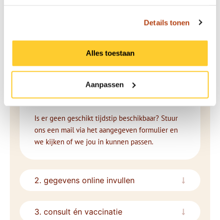
In 3 makkelijke stappen veilig op reis
met Travel Doctor:
Details tonen
1. afspraak plannen
Alles toestaan
Selecteer een vestiging bij je in de buurt, en
een beschikbare datum en tijd. Je ontvangt per
Aanpassen
mail een bevestiging van het consult en
vaccinatie.
Is er geen geschikt tijdstip beschikbaar? Stuur
ons een mail via het aangegeven formulier en
we kijken of we jou in kunnen passen.
2. gegevens online invullen
3. consult én vaccinatie