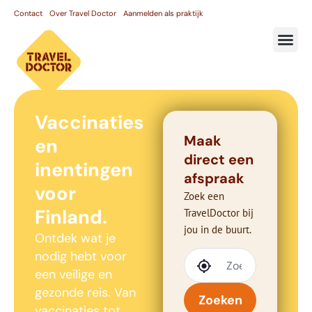
Contact
Over Travel Doctor
Aanmelden als praktijk
Vaccinaties
Maak
en
direct een
inentingen
afspraak
voor
Zoek een
Finland.
TravelDoctor bij
jou in de buurt.
Ontdek wat je
nodig hebt voor
een veilige en
gezonde reis. Van
Zoeken
vaccinaties tot