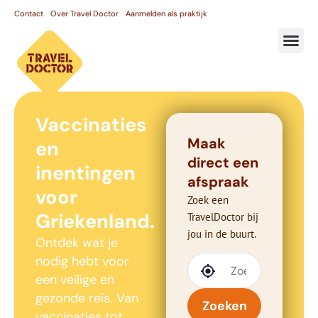
Contact
Over Travel Doctor
Aanmelden als praktijk
Vaccinaties
Maak
en
direct een
inentingen
afspraak
voor
Zoek een
Griekenland.
TravelDoctor bij
jou in de buurt.
Ontdek wat je
nodig hebt voor
een veilige en
gezonde reis. Van
Zoeken
vaccinaties tot