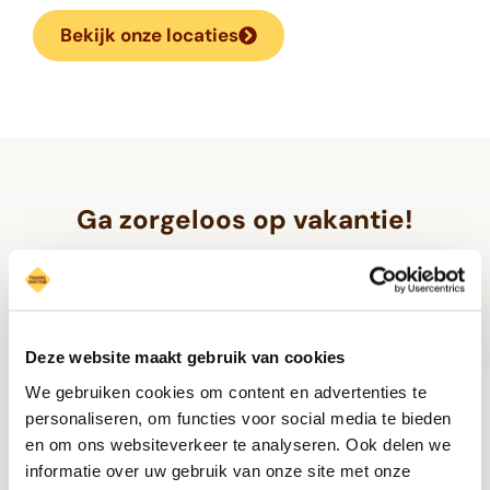
Bekijk onze locaties
Ga zorgeloos op vakantie!
Onze ervaren specialisten zorgen ervoor dat je
goed voorbereid en gezond op reis gaat, met
persoonlijk advies en snelle service. Zo kun je
Deze website maakt gebruik van cookies
We gebruiken cookies om content en advertenties te
met een gerust hart genieten van je avonturen
personaliseren, om functies voor social media te bieden
en om ons websiteverkeer te analyseren. Ook delen we
tijdens je reis.
informatie over uw gebruik van onze site met onze