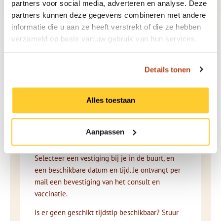
partners voor social media, adverteren en analyse. Deze
partners kunnen deze gegevens combineren met andere
Plan je vaccinatieafspraak vandaag nog!
informatie die u aan ze heeft verstrekt of die ze hebben
verzameld op basis van uw gebruik van hun services.
Details tonen
In 3 makkelijke stappen veilig op reis
Alles toestaan
met Travel Doctor:
1. afspraak plannen
Aanpassen
Selecteer een vestiging bij je in de buurt, en
een beschikbare datum en tijd. Je ontvangt per
mail een bevestiging van het consult en
vaccinatie.
Is er geen geschikt tijdstip beschikbaar? Stuur