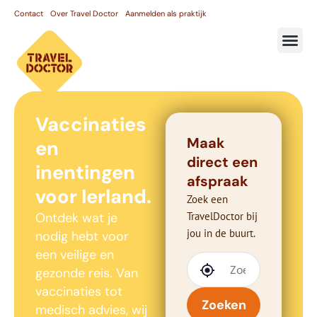
Contact
Over Travel Doctor
Aanmelden als praktijk
Vaccinaties
Maak
en
direct een
inentingen
afspraak
voor Ierland.
Zoek een
Ontdek wat je
TravelDoctor bij
jou in de buurt.
nodig hebt voor
een veilige en
gezonde reis. Van
vaccinaties tot
Zoeken
medisch advies, wij