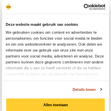
Plan je vaccinatieafspraak vandaag nog!
Deze website maakt gebruik van cookies
We gebruiken cookies om content en advertenties te
personaliseren, om functies voor social media te bieden
en om ons websiteverkeer te analyseren. Ook delen we
In 3 makkelijke stappen veilig op reis
informatie over uw gebruik van onze site met onze
met Travel Doctor:
partners voor social media, adverteren en analyse. Deze
partners kunnen deze gegevens combineren met andere
1. afspraak plannen
informatie die u aan ze heeft verstrekt of die ze hebben
verzameld op basis van uw gebruik van hun services.
Selecteer een vestiging bij je in de buurt, en
een beschikbare datum en tijd. Je ontvangt per
mail een bevestiging van het consult en
Details tonen
vaccinatie.
Is er geen geschikt tijdstip beschikbaar? Stuur
Alles toestaan
ons een mail via het aangegeven formulier en