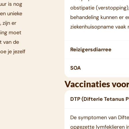
ur is nog
obstipatie (verstopping)
een unieke
behandeling kunnen er e
 zijn er
ziekenhuisopname vaak no
ning moet
t van de
Reizigersdiarree
e je jezelf
SOA
Vaccinaties voor 
DTP (Difterie Tetanus P
De symptomen van Difteri
opgezette lymfeklieren 