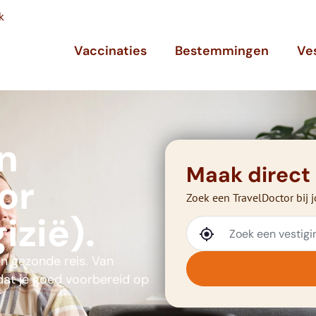
k
Vaccinaties
Bestemmingen
Ve
n
Maak direct
or
Zoek een TravelDoctor bij j
izië).
en gezonde reis. Van
 dat je goed voorbereid op