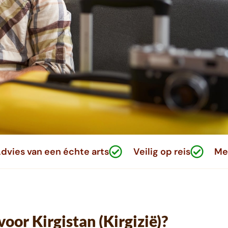
dvies van een échte arts
Veilig op reis
Met
oor Kirgistan (Kirgizië)?