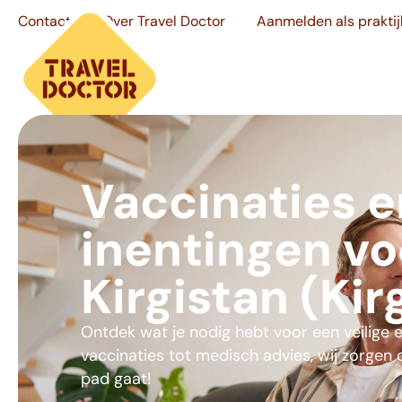
Contact
Over Travel Doctor
Aanmelden als praktij
Vaccinaties e
inentingen vo
Kirgistan (Kirg
Ontdek wat je nodig hebt voor een veilige 
vaccinaties tot medisch advies, wij zorgen
pad gaat!