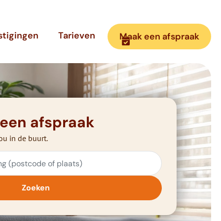
stigingen
Tarieven
Maak een afspraak
 een afspraak
ou in de buurt.
Zoeken