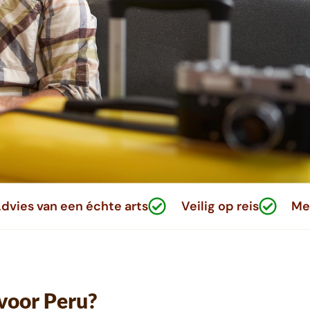
dvies van een échte arts
Veilig op reis
Met
 voor Peru?