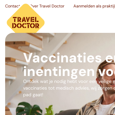
Contact
Over Travel Doctor
Aanmelden als praktij
Vaccinaties e
inentingen vo
Ontdek wat je nodig hebt voor een veilige 
vaccinaties tot medisch advies, wij zorgen
pad gaat!