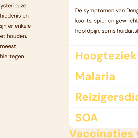
mysterieuze
De symptomen van Dengue
hiedenis en
koorts, spier en gewricht
ijn er enkele
hoofdpijn, soms huiduits
oet houden.
e meest
Hoogteziek
 hiertegen
Malaria
Reizigersdi
SOA
Vaccinaties 