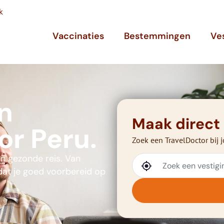
k
Vaccinaties
Bestemmingen
Ve
n
Maak direct
or Peru.
Zoek een TravelDoctor bij j
en gezonde reis. Van
 dat je goed voorbereid op