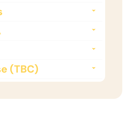
s
A
e (TBC)