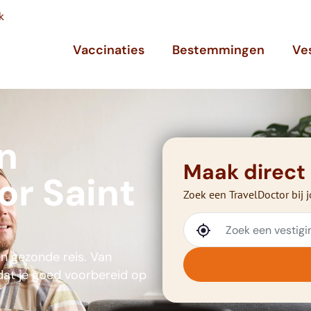
k
Vaccinaties
Bestemmingen
Ve
n
Maak direct
or Saint
Zoek een TravelDoctor bij j
en gezonde reis. Van
 dat je goed voorbereid op