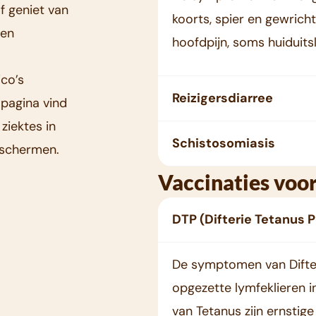
f geniet van
koorts, spier en gewricht
 en
hoofdpijn, soms huiduits
ico’s
Reizigersdiarree
pagina vind
ziektes in
Schistosomiasis
beschermen.
Vaccinaties voor
DTP (Difterie Tetanus P
De symptomen van Difteri
opgezette lymfeklieren 
van Tetanus zijn ernstig