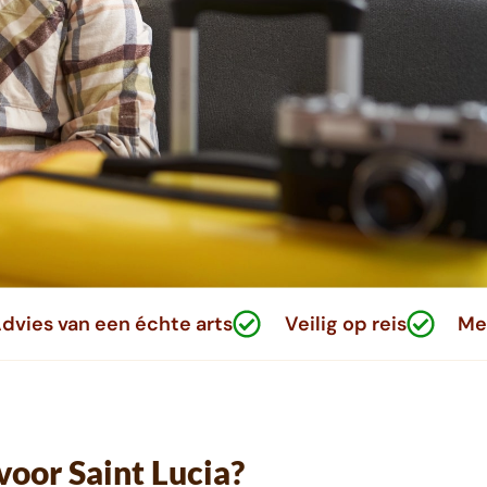
dvies van een échte arts
Veilig op reis
Met
voor Saint Lucia?