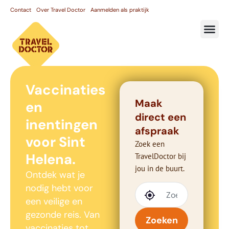
Contact
Over Travel Doctor
Aanmelden als praktijk
Vaccinaties
Maak
en
direct een
inentingen
afspraak
voor Sint
Zoek een
Helena.
TravelDoctor bij
jou in de buurt.
Ontdek wat je
nodig hebt voor
een veilige en
gezonde reis. Van
Zoeken
vaccinaties tot