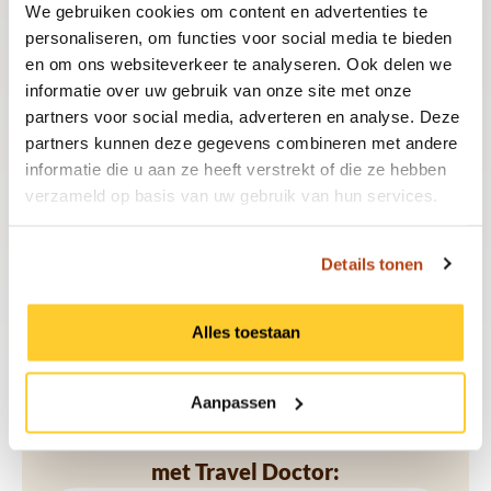
We gebruiken cookies om content en advertenties te
goed voorbereid en gezond op reis gaat, met
personaliseren, om functies voor social media te bieden
en om ons websiteverkeer te analyseren. Ook delen we
persoonlijk advies en snelle service. Zo kun je
informatie over uw gebruik van onze site met onze
partners voor social media, adverteren en analyse. Deze
met een gerust hart genieten van je avonturen
partners kunnen deze gegevens combineren met andere
informatie die u aan ze heeft verstrekt of die ze hebben
tijdens je reis.
verzameld op basis van uw gebruik van hun services.
Details tonen
Plan je vaccinatieafspraak vandaag nog!
Alles toestaan
Aanpassen
In 3 makkelijke stappen veilig op reis
met Travel Doctor: