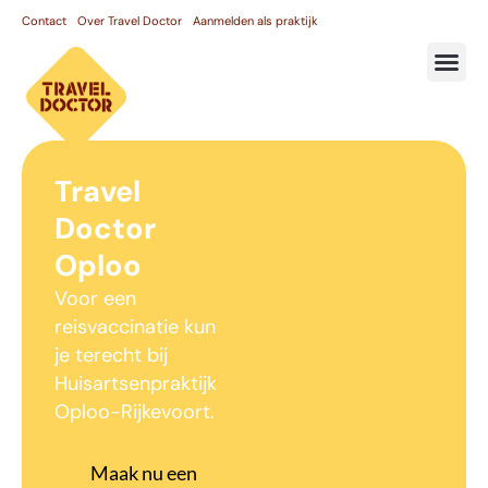
Contact
Over Travel Doctor
Aanmelden als praktijk
Travel
Doctor
Oploo
Voor een
reisvaccinatie kun
je terecht bij
Huisartsenpraktijk
Oploo-Rijkevoort.
Maak nu een