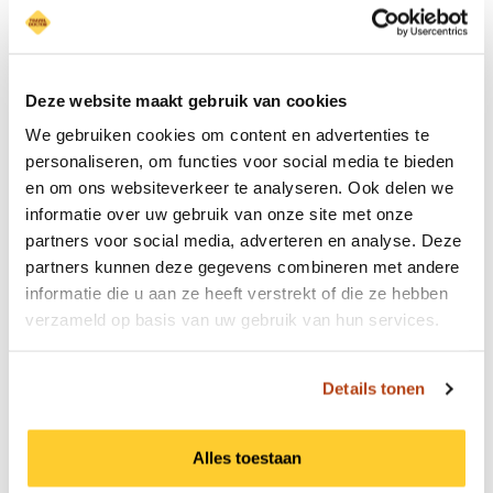
voor je tussen zitten, mail ons dan gerust om de
mogelijkheden te bespreken.
Deze website maakt gebruik van cookies
We gebruiken cookies om content en advertenties te
personaliseren, om functies voor social media te bieden
en om ons websiteverkeer te analyseren. Ook delen we
informatie over uw gebruik van onze site met onze
partners voor social media, adverteren en analyse. Deze
partners kunnen deze gegevens combineren met andere
informatie die u aan ze heeft verstrekt of die ze hebben
verzameld op basis van uw gebruik van hun services.
Goed nieuws: bij je boeking krijg je €25
cadeau om een lokale ondernemer te
Details tonen
steunen.
Boek je een afspraak bij Travel Doctor? Dan krijg
je €25 ter beschikking om via Wakibi uit te lenen
Alles toestaan
aan een ondernemer in een ontwikkelingsland —