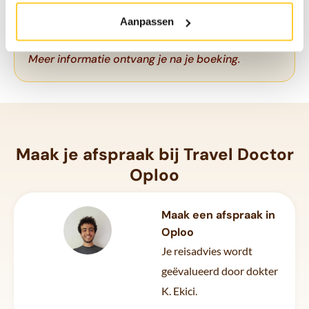
vaak zelfs in het land van jouw bestemming. Zo
Aanpassen
help je iemand vooruit, zonder dat het jou iets
kost.
Meer informatie ontvang je na je boeking.
Maak je afspraak bij Travel Doctor
Oploo
Maak een afspraak in
Oploo
Je reisadvies wordt
geëvalueerd door dokter
K. Ekici.