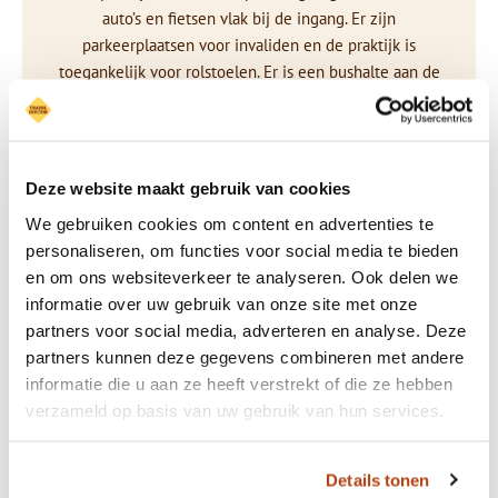
auto’s en fietsen vlak bij de ingang. Er zijn
parkeerplaatsen voor invaliden en de praktijk is
toegankelijk voor rolstoelen. Er is een bushalte aan de
straatzijde van het medisch centrum.
Huisartsenpraktijk Medisch Centrum Zuid biedt zorg
aan de inwoners van de stad Rijssen en nabije
Deze website maakt gebruik van cookies
omgeving.
We gebruiken cookies om content en advertenties te
personaliseren, om functies voor social media te bieden
Bezoek de website
en om ons websiteverkeer te analyseren. Ook delen we
informatie over uw gebruik van onze site met onze
partners voor social media, adverteren en analyse. Deze
partners kunnen deze gegevens combineren met andere
Praktische informatie
informatie die u aan ze heeft verstrekt of die ze hebben
Adresinformatie
verzameld op basis van uw gebruik van hun services.
Wijnand Zeeuwstraat 26-004
7462 DE Rijssen
Details tonen
Contactgegevens