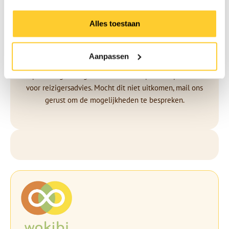
T: 0548-512204
Alles toestaan
E: rijssen@traveldoctor.nl
Openingstijden
Geopend van maandag t/m vrijdag van 8:00 tot 17:00.
Aanpassen
Op dinsdagmiddag hebben we een speciaal spreekuur
voor reizigersadvies. Mocht dit niet uitkomen, mail ons
gerust om de mogelijkheden te bespreken.