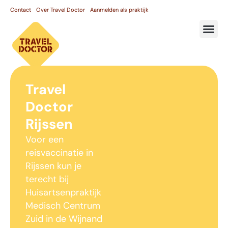
Contact
Over Travel Doctor
Aanmelden als praktijk
Travel
Doctor
Rijssen
Voor een
reisvaccinatie in
Rijssen kun je
terecht bij
Huisartsenpraktijk
Medisch Centrum
Zuid in de Wijnand