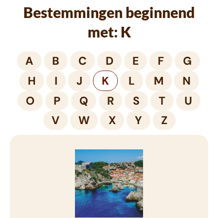
Bestemmingen beginnend
met: K
A
B
C
D
E
F
G
H
I
J
K
L
M
N
O
P
Q
R
S
T
U
V
W
X
Y
Z