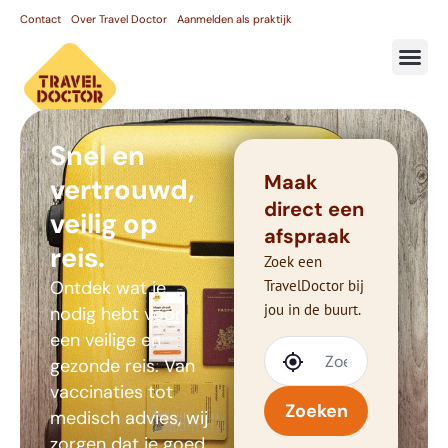
Contact
Over Travel Doctor
Aanmelden als praktijk
Snel en
Maak
vertrouwd,
direct een
veilig op
afspraak
reis.
Zoek een
Ontdek wat je
TravelDoctor bij
jou in de buurt.
nodig hebt voor
een veilige en
gezonde reis. Van
vaccinaties tot
Zoeken
medisch advies, wij
zorgen dat je goed